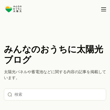
本事業について
共同購入事業とは
製品を選択する
みんなのおうちに太陽光
事務局について
ブログ
太陽光パネル / 太陽光パネル＋蓄電池
全国で実施している共同購入事業
ブログ
蓄電池 (パネル設置済の方)
太陽光パネルや蓄電池などに関する内容の記事を掲載して
サポート
います。