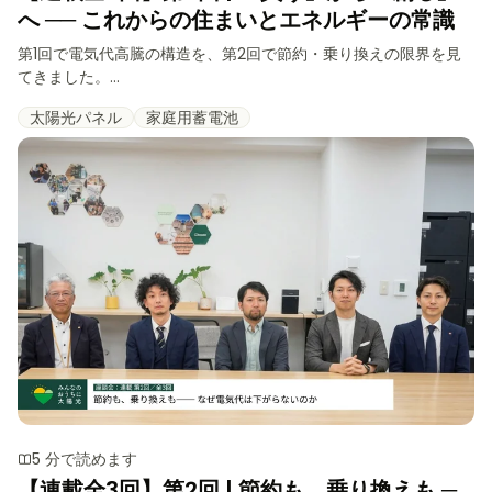
へ ── これからの住まいとエネルギーの常識
第1回で電気代高騰の構造を、第2回で節約・乗り換えの限界を見
てきました。...
太陽光パネル
家庭用蓄電池
5 分で読めます
【連載全3回】第2回 | 節約も、乗り換えも ─