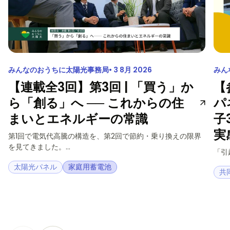
みんなのおうちに太陽光事務局
3 8月 2026
みん
【連載全3回】第3回 | 「買う」か
【
ら「創る」へ ── これからの住
パ
まいとエネルギーの常識
子
実
第1回で電気代高騰の構造を、第2回で節約・乗り換えの限界
を見てきました。...
「引
太陽光パネル
家庭用蓄電池
共