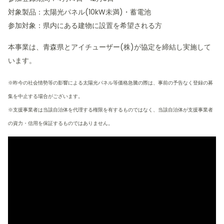
対象製品：太陽光パネル(10kW未満)・蓄電池
参加対象：県内にある建物に設置を希望される方
本事業は、青森県とアイチューザー(株)が協定を締結し実施して
います。
※昨今の社会情勢等の影響による太陽光パネル等価格急騰の際は、事前の予告なく登録の募
集を中止する場合がございます。
※支援事業者は当該自治体を代理する権限を有するものではなく、当該自治体が支援事業者
の資力・信用を保証するものではありません。