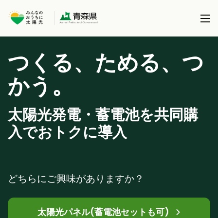
つくる、ためる、つ
本事業について
。
かう
共同購入事業とは
製品を選択する
事務局について
太陽光発電・蓄電池を共同購
太陽光パネル / 太陽光パネル＋蓄電池
全国で実施している共同購入事業
ブログ
入でおトクに導入
蓄電池 (パネル設置済の方)
サポート
どちらにご興味がありますか？
太陽光パネル(蓄電池セットも可)