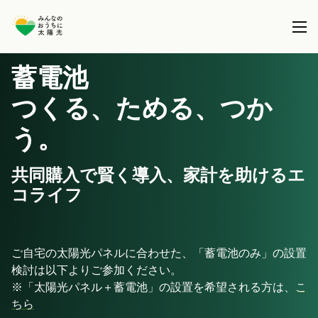
蓄電池
本事業について
つくる、ためる、つか
共同購入事業とは
う。
製品を選択する
事務局について
太陽光パネル / 太陽光パネル＋蓄電池
共同購入で賢く導入、家計を助けるエ
全国で実施している共同購入事業
ブログ
コライフ
蓄電池 (パネル設置済の方)
サポート
ご自宅の太陽光パネルに合わせた、「蓄電池のみ」の設置
検討は以下よりご参加ください。
※「太陽光パネル＋蓄電池」の設置を希望される方は、
こ
ちら