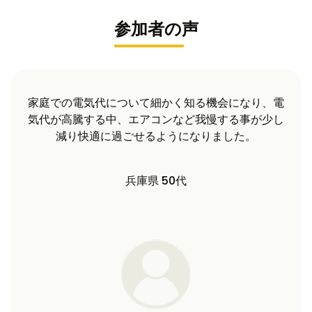
参加者の声
細かく知る機会になり、電
我が家では投資分は7年ほ
コンなど我慢する事が少し
す。その後も太陽光発電が
ようになりました。
めできると思
 50代
長野県 