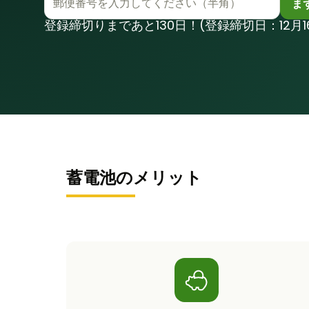
ま
登録締切りまであと130日！(登録締切日：12月16
蓄電池のメリット