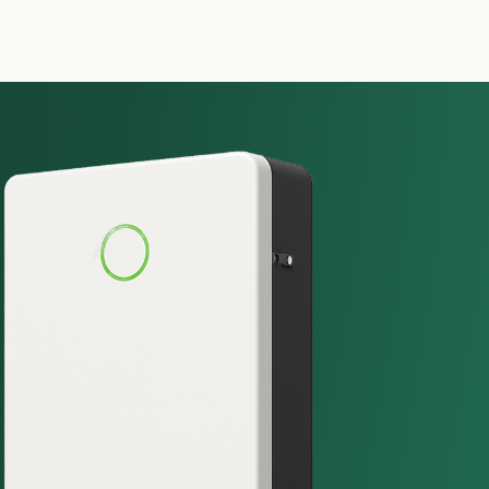
光パネル＋蓄電池
同購入事業
方)