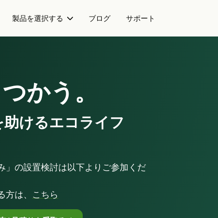
製品を選択する
ブログ
サポート
 / 太陽光パネル＋蓄電池
本事業について
ネル設置済の方)
共同購入事業とは
、つかう。
製品を選択する
事務局について
太陽光パネル / 太陽
を助けるエコライフ
ブログ
全国で実施している共
蓄電池 (パネル設置済の
サポート
み」の設置検討は以下よりご参加くだ
る方は、
こちら