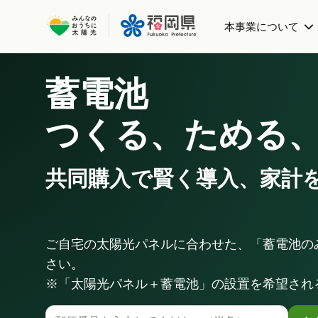
本事業について
蓄電池
共同購入事業とは
太陽光パネル
事務局について
蓄電池 (パ
つくる、ためる
全国で実施している共同購入事業
共同購入で賢く導入、家計
ご自宅の太陽光パネルに合わせた、「蓄電池の
さい。
※「太陽光パネル＋蓄電池」の設置を希望され