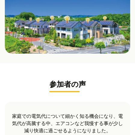
参加者の声
ついて細かく知る機会になり、電
我が家では投資分は
、エアコンなど我慢する事が少し
す。その後も太陽光
ごせるようになりました。
めでき