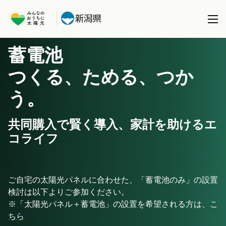
蓄電池
本事業について
つくる、ためる、つか
共同購入事業とは
う。
製品を選択する
事務局について
太陽光パネル / 太陽光パネル＋蓄電池
共同購入で賢く導入、家計を助けるエ
全国で実施している共同購入事業
ブログ
コライフ
蓄電池 (パネル設置済の方)
サポート
ご自宅の太陽光パネルに合わせた、「蓄電池のみ」の設置
検討は以下よりご参加ください。
※「太陽光パネル＋蓄電池」の設置を希望される方は、
こ
ちら