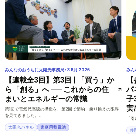
みんなのおうちに太陽光事務局
3 8月 2026
みん
【連載全3回】第3回 | 「買う」か
【
ら「創る」へ ── これからの住
パ
まいとエネルギーの常識
子
実
第1回で電気代高騰の構造を、第2回で節約・乗り換えの限界
を見てきました。...
「引
太陽光パネル
家庭用蓄電池
共