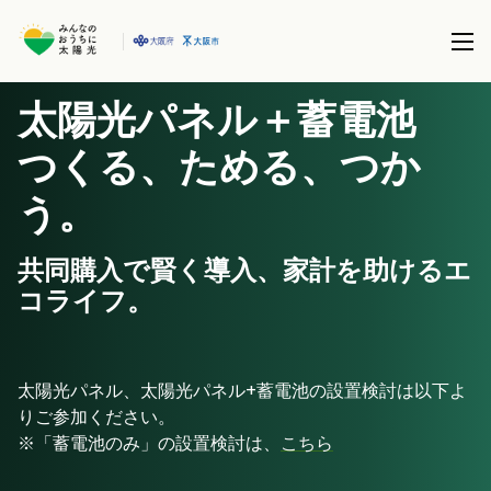
太陽光パネル＋蓄電池
本事業について
つくる、ためる、つか
共同購入事業とは
う。
製品を選択する
事務局について
太陽光パネル / 太陽光パネル＋蓄電池
共同購入で賢く導入、家計を助けるエ
全国で実施している共同購入事業
ブログ
コライフ。
蓄電池 (パネル設置済の方)
サポート
太陽光パネル、太陽光パネル+蓄電池の設置検討は以下よ
りご参加ください。
※「蓄電池のみ」の設置検討は、
こちら