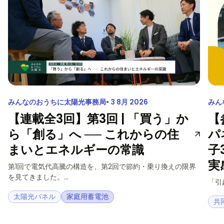
みんなのおうちに太陽光事務局
3 8月 2026
みん
【連載全3回】第3回 | 「買う」か
【
ら「創る」へ ── これからの住
パ
まいとエネルギーの常識
子
実
第1回で電気代高騰の構造を、第2回で節約・乗り換えの限界
を見てきました。...
「引
太陽光パネル
家庭用蓄電池
共