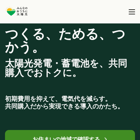
つくる、ためる、つ
本事業について
かう。
共同購入事業とは
製品を選択する
太陽光発電・蓄電池を、共同
事務局について
購入でおトクに。
太陽光パネル / 太陽光パネル＋蓄電池
全国で実施している共同購入事業
ブログ
蓄電池 (パネル設置済の方)
初期費用を抑えて、電気代を減らす。
サポート
共同購入だから実現できる導入のかたち。
お住まいの地域で確認する