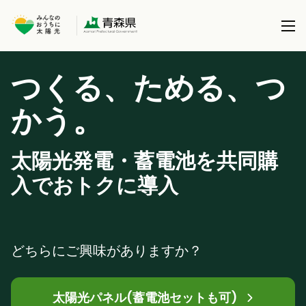
つくる、ためる、つ
本事業について
。
かう
共同購入事業とは
製品を選択する
事務局について
太陽光発電・蓄電池を共同購
太陽光パネル / 太陽光パネル＋蓄電池
全国で実施している共同購入事業
ブログ
入でおトクに導入
蓄電池 (パネル設置済の方)
サポート
どちらにご興味がありますか？
太陽光パネル(蓄電池セットも可)