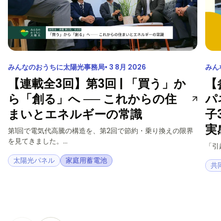
みんなのおうちに太陽光事務局
3 8月 2026
みん
【連載全3回】第3回 | 「買う」か
【
ら「創る」へ ── これからの住
パ
まいとエネルギーの常識
子
実
第1回で電気代高騰の構造を、第2回で節約・乗り換えの限界
を見てきました。...
「引
太陽光パネル
家庭用蓄電池
共