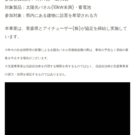
対象製品：太陽光パネル(10kW未満)・蓄電池
参加対象：県内にある建物に設置を希望される方
本事業は、青森県とアイチューザー(株)が協定を締結し実施して
います。
※昨今の社会情勢等の影響による太陽光パネル等価格急騰の際は、事前の予告なく登録の募
集を中止する場合がございます。
※支援事業者は当該自治体を代理する権限を有するものではなく、当該自治体が支援事業者
の資力・信用を保証するものではありません。