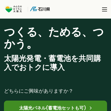
つくる、ためる、つ
本事業について
。
かう
共同購入事業とは
製品を選択する
事務局について
太陽光発電・蓄電池を共同購
太陽光パネル / 太陽光パネル＋蓄電池
全国で実施している共同購入事業
ブログ
入でおトクに導入
蓄電池 (パネル設置済の方)
サポート
どちらにご興味がありますか？
太陽光パネル(蓄電池セットも可)