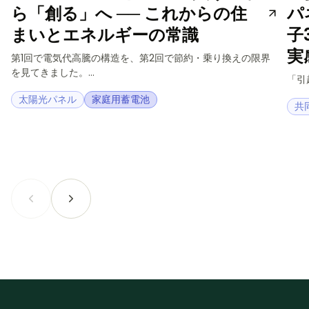
ら「創る」へ ── これからの住
パ
まいとエネルギーの常識
子
実
第1回で電気代高騰の構造を、第2回で節約・乗り換えの限界
を見てきました。...
「引
太陽光パネル
家庭用蓄電池
共