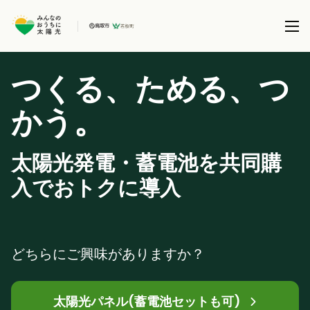
つくる、ためる、つ
本事業について
。
かう
共同購入事業とは
製品を選択する
事務局について
太陽光発電・蓄電池を共同購
太陽光パネル / 太陽光パネル＋蓄電池
全国で実施している共同購入事業
ブログ
入でおトクに導入
蓄電池 (パネル設置済の方)
サポート
どちらにご興味がありますか？
太陽光パネル(蓄電池セットも可)