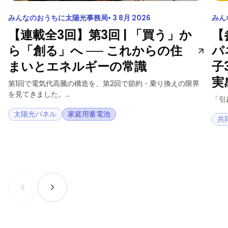
みんなのおうちに太陽光事務局
3 8月 2026
みん
【連載全3回】第3回 | 「買う」か
【
ら「創る」へ ── これからの住
パ
まいとエネルギーの常識
子
実
第1回で電気代高騰の構造を、第2回で節約・乗り換えの限界
を見てきました。...
「引
太陽光パネル
家庭用蓄電池
共