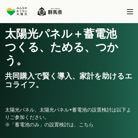
太陽光パネル＋蓄電池
本事業について
つくる、ためる、つか
共同購入事業とは
う。
製品を選択する
事務局について
太陽光パネル / 太陽光パネル＋蓄電池
共同購入で賢く導入、家計を助けるエ
全国で実施している共同購入事業
ブログ
コライフ。
蓄電池 (パネル設置済の方)
サポート
太陽光パネル、太陽光パネル+蓄電池の設置検討は以下よ
りご参加ください。
※「蓄電池のみ」の設置検討は、
こちら