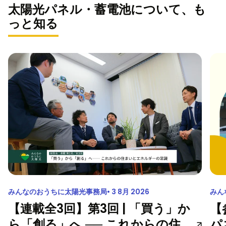
太陽光パネル・蓄電池について、も
っと知る
みんなのおうちに太陽光事務局
3 8月 2026
みん
【連載全3回】第3回 | 「買う」か
【
ら「創る」へ ── これからの住
パ