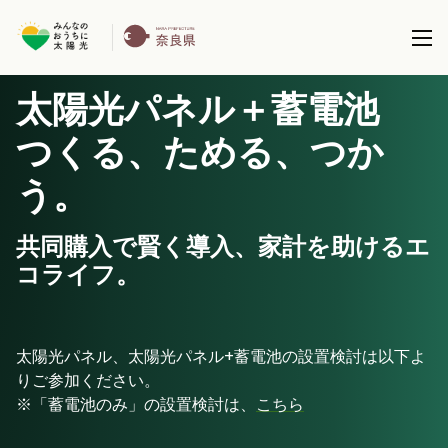
太陽光パネル＋蓄電池
本事業について
つくる、ためる、つか
共同購入事業とは
う。
製品を選択する
事務局について
太陽光パネル / 太陽光パネル＋蓄電池
共同購入で賢く導入、家計を助けるエ
全国で実施している共同購入事業
ブログ
コライフ。
蓄電池 (パネル設置済の方)
サポート
太陽光パネル、太陽光パネル+蓄電池の設置検討は以下よ
りご参加ください。
※「蓄電池のみ」の設置検討は、
こちら