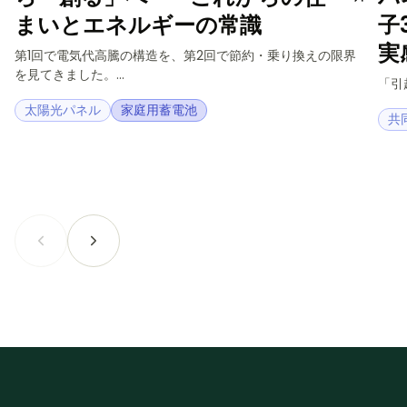
まいとエネルギーの常識
子
実
第1回で電気代高騰の構造を、第2回で節約・乗り換えの限界
を見てきました。...
「引
太陽光パネル
家庭用蓄電池
共