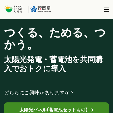
つくる、ためる、つ
本事業について
。
かう
共同購入事業とは
製品を選択する
事務局について
太陽光発電・蓄電池を共同購
太陽光パネル / 太陽光パネル＋蓄電池
全国で実施している共同購入事業
ブログ
入でおトクに導入
蓄電池 (パネル設置済の方)
サポート
どちらにご興味がありますか？
太陽光パネル(蓄電池セットも可)