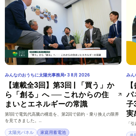
みんなのおうちに太陽光事務局
3 8月 2026
みん
【連載全3回】第3回 | 「買う」か
【
ら「創る」へ ── これからの住
パ
まいとエネルギーの常識
子
実
第1回で電気代高騰の構造を、第2回で節約・乗り換えの限界
を見てきました。...
「引
太陽光パネル
家庭用蓄電池
共