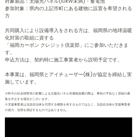
対象製品：太陽光パネル(10kW未満)・蓄電池
参加対象：県内の上記市町にある建物に設置を希望される
方
共同購入により設備導入をされる方は、福岡県の地球温暖
化対策の取組に資する
「福岡カーボン クレジット倶楽部」にご参加いただきま
す。
申込方法は、契約時に施工事業者から説明予定です。
本事業は、福岡県とアイチューザー(株)が協定を締結し実
施しています。
※昨今の社会情勢等の影響による太陽光パネル等価格急騰の際は、事前の予告なく登録の募
集を中止する場合がございます。
※支援事業者は当該自治体を代理する権限を有するものではなく、当該自治体が支援事業者
の資力・信用を保証するものではありません。