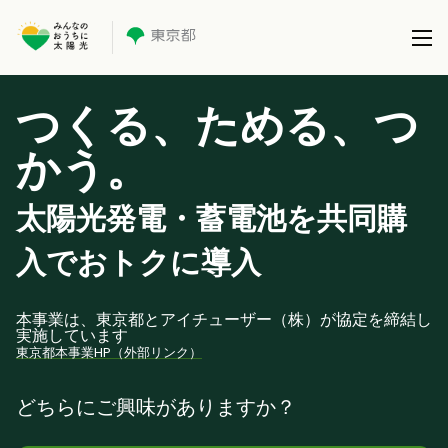
つくる、ためる、つ
本事業について
かう。
共同購入事業とは
製品を選択する
事務局について
太陽光発電・蓄電池を共同購
太陽光パネル / 太陽光パネル＋蓄電池
全国で実施している共同購入事業
ブログ
入でおトクに導入
蓄電池 (パネル設置済の方)
サポート
本事業は、東京都とアイチューザー（株）が協定を締結し
実施しています
東京都本事業HP（外部リンク）
どちらにご興味がありますか？