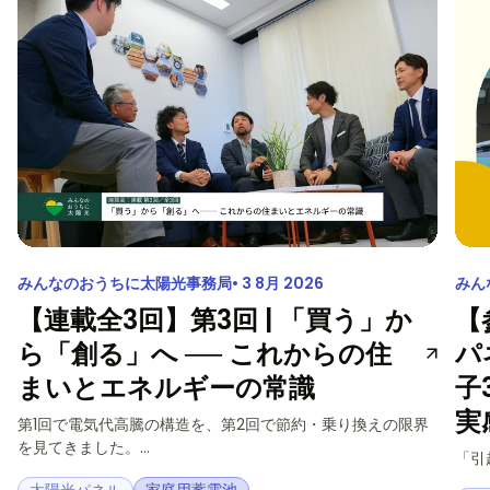
みんなのおうちに太陽光事務局
3 8月 2026
みん
【連載全3回】第3回 | 「買う」か
【
ら「創る」へ ── これからの住
パ
まいとエネルギーの常識
子
実
第1回で電気代高騰の構造を、第2回で節約・乗り換えの限界
を見てきました。...
「引
太陽光パネル
家庭用蓄電池