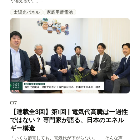
う備えるか。」...
太陽光パネル
家庭用蓄電池
7
【連載全3回】第1回 | 電気代高騰は一過性
ではない？ 専門家が語る、日本のエネル
ギー構造
「いくら節電しても、電気代が下がらない」── そんな声