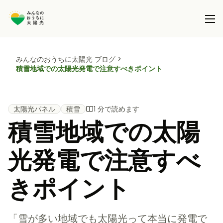
みんなのおうちに太陽光 ブログ
本事業について
積雪地域での太陽光発電で注意すべきポイント
共同購入事業とは
製品を選択する
事務局について
太陽光パネル
積雪
1 分で読めます
太陽光パネル / 太陽光パネル＋蓄電池
積雪地域での太陽
全国で実施している共同購入事業
ブログ
蓄電池 (パネル設置済の方)
光発電で注意すべ
サポート
きポイント
「雪が多い地域でも太陽光って本当に発電で